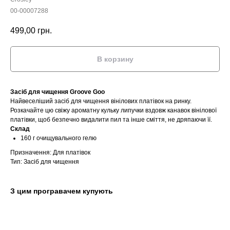
00-00007288
499,00
грн.
В корзину
Засіб для чищення Groove Goo
Найвеселіший засіб для чищення вінілових платівок на ринку.
Розкачайте цю свіжу ароматну кульку липучки вздовж канавок вінілової
платівки, щоб безпечно видалити пил та інше сміття, не дряпаючи її.
Склад
160 г очищувального гелю
Призначення: Для платівок
Тип: Засіб для чищення
З цим програвачем купують