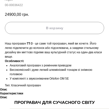
00-00036422
24900,00
грн.
В корзину
Наш програвач
TT-3
- це саме той програвач, який ви хочете. Його
легко підключити до колонок або підсилювача, а завдяки стильному
дизайну він миттєво підніме ваш культурний статус на один-два класи
вище.
Особливості:
Аналоговий програвач з ремінним приводом
Високоякісний і дуже легкий алюмінієвий тонарм зі знімною
головкою
У комплекті з звукознімачем Ortofon OM 5E
Тип: Класичний програвач
Опис
Характеристики
Опис
ПРОГРАВАЧ ДЛЯ СУЧАСНОГО СВІТУ