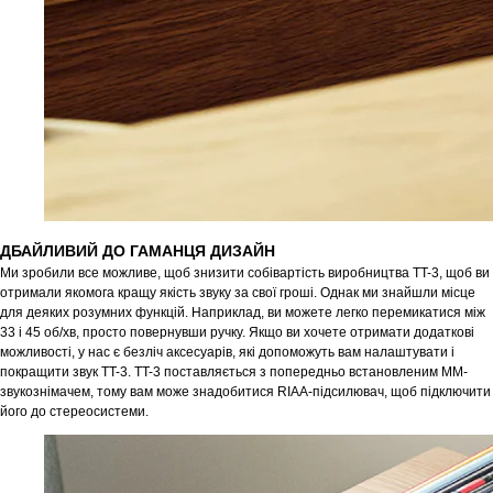
ДБАЙЛИВИЙ ДО ГАМАНЦЯ ДИЗАЙН
Ми зробили все можливе, щоб знизити собівартість виробництва TT-3, щоб ви
отримали якомога кращу якість звуку за свої гроші. Однак ми знайшли місце
для деяких розумних функцій. Наприклад, ви можете легко перемикатися між
33 і 45 об/хв, просто повернувши ручку. Якщо ви хочете отримати додаткові
можливості, у нас є безліч аксесуарів, які допоможуть вам налаштувати і
покращити звук TT-3. TT-3 поставляється з попередньо встановленим MM-
звукознімачем, тому вам може знадобитися RIAA-підсилювач, щоб підключити
його до стереосистеми.