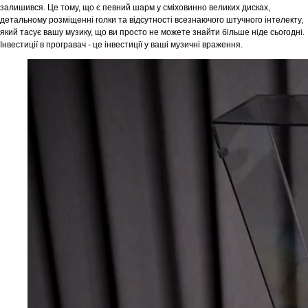
залишився. Це тому, що є певний шарм у сміховинно великих дисках,
детальному розміщенні голки та відсутності всезнаючого штучного інтелекту,
який тасує вашу музику, що ви просто не можете знайти більше ніде сьогодні.
Інвестиції в програвач - це інвестиції у ваші музичні враження.