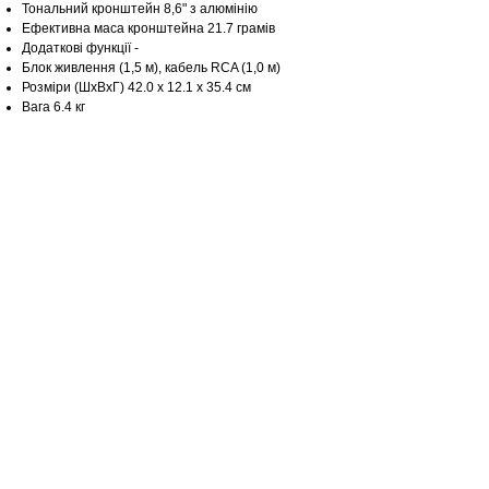
Тональний кронштейн 8,6" з алюмінію
Ефективна маса кронштейна 21.7 грамів
Додаткові функції -
Блок живлення (1,5 м), кабель RCA (1,0 м)
Розміри (ШхВхГ) 42.0 x 12.1 x 35.4 см
Вага 6.4 кг