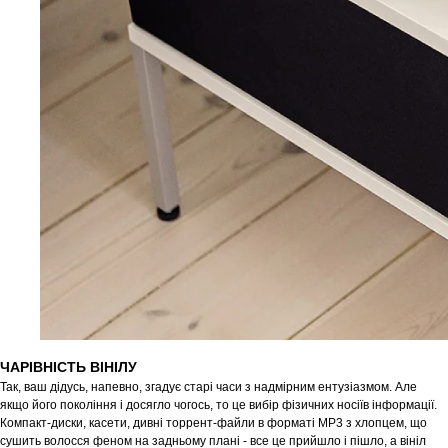
ЧАРІВНІСТЬ ВІНІЛУ
Так, ваш дідусь, напевно, згадує старі часи з надмірним ентузіазмом. Але
якщо його покоління і досягло чогось, то це вибір фізичних носіїв інформації.
Компакт-диски, касети, дивні торрент-файли в форматі MP3 з хлопцем, що
сушить волосся феном на задньому плані - все це прийшло і пішло, а вініл