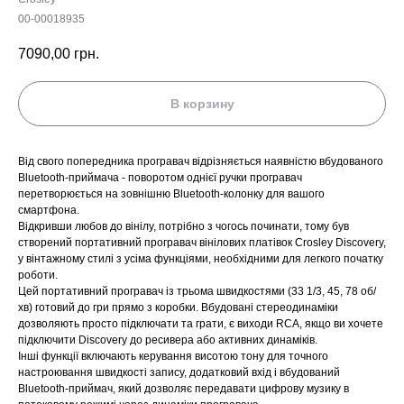
00-00018935
7090,00
грн.
В корзину
Від свого попередника програвач відрізняється наявністю вбудованого
Bluetooth-приймача - поворотом однієї ручки програвач
перетворюється на зовнішню Bluetooth-колонку для вашого
смартфона.
Відкривши любов до вінілу, потрібно з чогось починати, тому був
створений портативний програвач вінілових платівок Crosley Discovery,
у вінтажному стилі з усіма функціями, необхідними для легкого початку
роботи.
Цей портативний програвач із трьома швидкостями (33 1/3, 45, 78 об/
хв) готовий до гри прямо з коробки. Вбудовані стереодинаміки
дозволяють просто підключати та грати, є виходи RCA, якщо ви хочете
підключити Discovery до ресивера або активних динаміків.
Інші функції включають керування висотою тону для точного
настроювання швидкості запису, додатковий вхід і вбудований
Bluetooth-приймач, який дозволяє передавати цифрову музику в