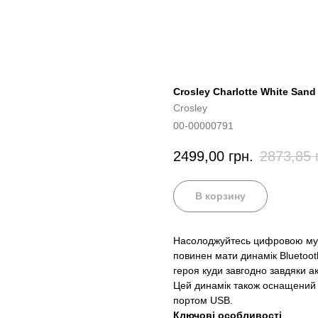
Crosley Charlotte White Sand
Crosley
00-00000791
2499,00
грн.
2873,85
В корзину
Насолоджуйтесь цифровою музи
повинен мати динамік Bluetoot
героя куди завгодно завдяки 
Цей динамік також оснащений 
портом USB.
Ключові особливості