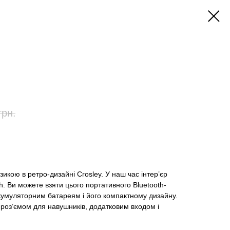
грн.
кою в ретро-дизайні Crosley. У наш час інтер’єр
h. Ви можете взяти цього портативного Bluetooth-
акумуляторним батареям і його компактному дизайну.
роз’ємом для навушників, додатковим входом і