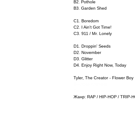
B2. Pothole
B3. Garden Shed
C1. Boredom
C2. I Ain't Got Time!
C3. 911 / Mr. Lonely
D1. Droppin' Seeds
D2. November
D3. Glitter
D4. Enjoy Right Now, Today
Tyler, The Creator - Flower Boy
Вінілова платівка
Виниловая пластинка
Жанр: RAP / HIP-HOP / TRIP-