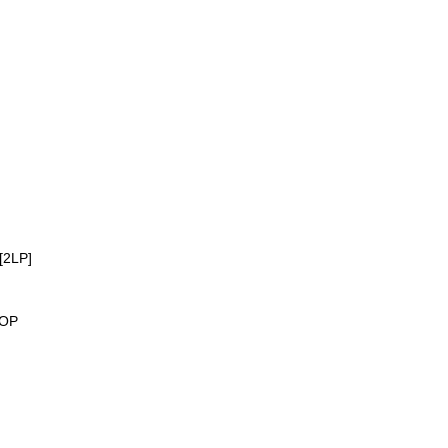
 [2LP]
HOP