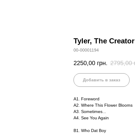
Tyler, The Creato
00-00001194
2250,00
грн.
2795,00
Добавить в заказ
A1. Foreword
A2. Where This Flower Blooms
A3. Sometimes...
A4. See You Again
B1. Who Dat Boy