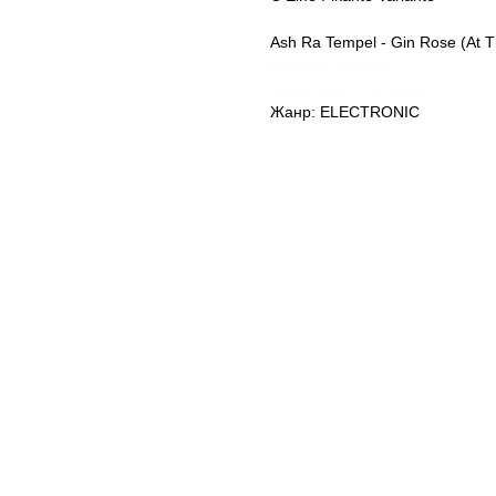
Ash Ra Tempel - Gin Rose (At Th
Вінілова платівка
Виниловая пластинка
Жанр: ELECTRONIC