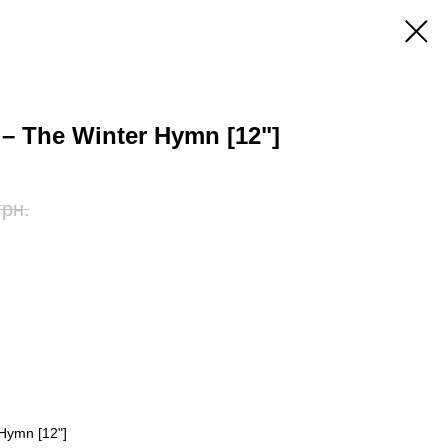
 – The Winter Hymn [12"]
грн.
Hymn [12"]