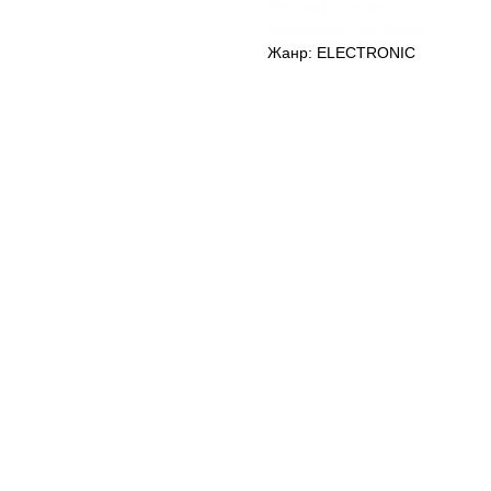
Вінілова платівка
Виниловая пластинка
Жанр: ELECTRONIC