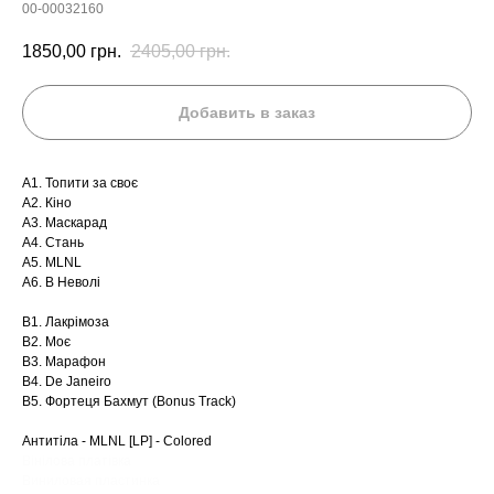
00-00032160
1850,00
грн.
2405,00
грн.
Добавить в заказ
A1. Топити за своє
A2. Кіно
A3. Маскарад
A4. Стань
A5. MLNL
A6. В Неволі
B1. Лакрімоза
B2. Моє
B3. Марафон
B4. De Janeiro
B5. Фортеця Бахмут (Bonus Track)
Антитіла - MLNL [LP] - Colored
Вінілова платівка
Виниловая пластинка