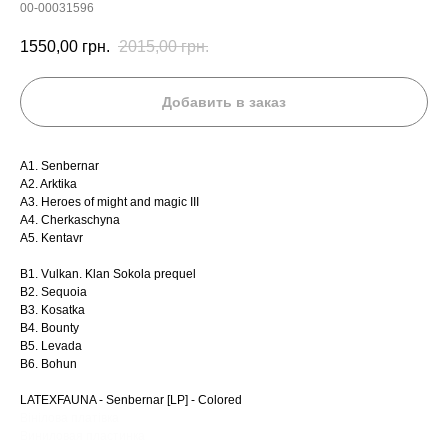
00-00031596
1550,00
грн.
2015,00
грн.
Добавить в заказ
A1. Senbernar
A2. Arktika
A3. Heroes of might and magic III
A4. Cherkaschyna
A5. Kentavr
B1. Vulkan. Klan Sokola prequel
B2. Sequoia
B3. Kosatka
B4. Bounty
B5. Levada
B6. Bohun
LATEXFAUNA - Senbernar [LP] - Colored
Вінілова платівка
Виниловая пластинка