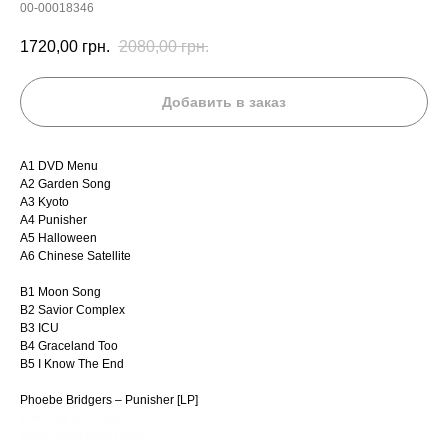
00-00018346
1720,00
грн.
2080,00
грн.
Добавить в заказ
A1 DVD Menu
A2 Garden Song
A3 Kyoto
A4 Punisher
A5 Halloween
A6 Chinese Satellite
B1 Moon Song
B2 Savior Complex
B3 ICU
B4 Graceland Too
B5 I Know The End
Phoebe Bridgers – Punisher [LP]
Вінілова платівка
Виниловая пластинка