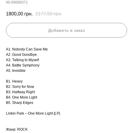
00-00006371
1800,00
грн.
2177,50
грн.
Добавить в заказ
A1. Nobody Can Save Me
A2. Good Goodbye
A3. Talking to Myself
A4. Battle Symphony
A5. Invisible
B1. Heavy
B2. Sorry for Now
B3. Halfway Right
B4. One More Light
B5. Sharp Edges
Linkin Park ‎– One More Light [LP]
Вінілова платівка
Виниловая пластинка
Жанр: ROCK