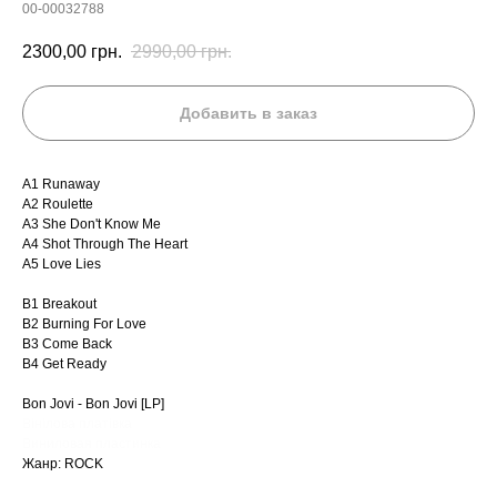
00-00032788
2300,00
грн.
2990,00
грн.
Добавить в заказ
A1 Runaway
A2 Roulette
A3 She Don't Know Me
A4 Shot Through The Heart
A5 Love Lies
B1 Breakout
B2 Burning For Love
B3 Come Back
B4 Get Ready
Bon Jovi - Bon Jovi [LP]
Вінілова платівка
Виниловая пластинка
Жанр: ROCK