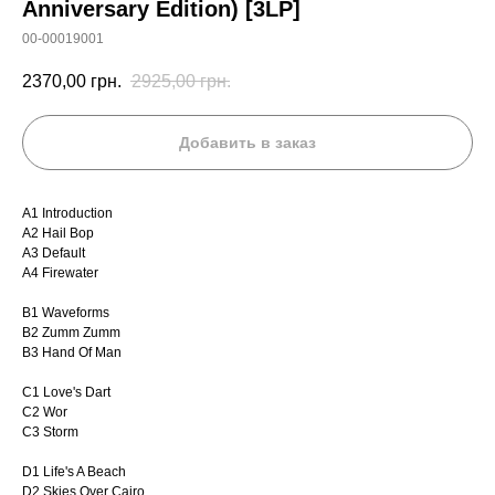
Anniversary Edition) [3LP]
00-00019001
2370,00
грн.
2925,00
грн.
Добавить в заказ
A1 Introduction
A2 Hail Bop
A3 Default
A4 Firewater
B1 Waveforms
B2 Zumm Zumm
B3 Hand Of Man
C1 Love's Dart
C2 Wor
C3 Storm
D1 Life's A Beach
D2 Skies Over Cairo