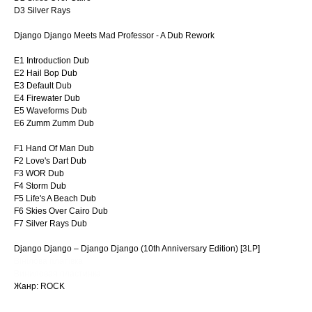
D3 Silver Rays
Django Django Meets Mad Professor - A Dub Rework
E1 Introduction Dub
E2 Hail Bop Dub
E3 Default Dub
E4 Firewater Dub
E5 Waveforms Dub
E6 Zumm Zumm Dub
F1 Hand Of Man Dub
F2 Love's Dart Dub
F3 WOR Dub
F4 Storm Dub
F5 Life's A Beach Dub
F6 Skies Over Cairo Dub
F7 Silver Rays Dub
Django Django – Django Django (10th Anniversary Edition) [3LP]
Вінілова платівка
Виниловая пластинка
Жанр: ROCK