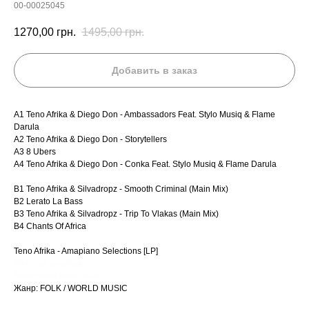
00-00025045
1270,00
грн.
1495,00
грн.
Добавить в заказ
A1 Teno Afrika & Diego Don - Ambassadors Feat. Stylo Musiq & Flame
Darula
A2 Teno Afrika & Diego Don - Storytellers
A3 8 Ubers
A4 Teno Afrika & Diego Don - Conka Feat. Stylo Musiq & Flame Darula
B1 Teno Afrika & Silvadropz - Smooth Criminal (Main Mix)
B2 Lerato La Bass
B3 Teno Afrika & Silvadropz - Trip To Vlakas (Main Mix)
B4 Chants Of Africa
Teno Afrika - Amapiano Selections [LP]
Вінілова платівка
Виниловая пластинка
Жанр: FOLK / WORLD MUSIC