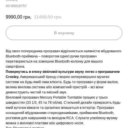
00-00018757
9990,00
грн.
11488,50
грн.
В корзину
Від свого попередника програвач відрізняється наявністю вбудованого
Bluetooth-приймача – поворотом однієї ручки програвач
перетворюється на зовнішню Bluetooth-колонку для вашого
смартфона.
Повернутись в епоху вінілової культури звуку легко з програвачем
Crosley.
Американський бренд створює неперевершені музичні
системи на будь-який смак клієнта. Будь то програвач у формі валізи,
велика вінілова система або компактний пристрій – всі вони
демонструють чистий та якісний звук.
Вініловий програвач Mercury Portable Turntable працює у трьох
швидкостях (33 1/3, 45 та 78 об/хв). Стильний дизайн прикрасить будь-
який куточок кімнати та органічно впишеться в інтер'єр. Програвач
оснащений вбудованими стереодинаміками, приймачем Bluetooth,
роз'ємом для навушників та виходом RCA. Слухати улюблену музику
можна з вінілової платівки або цифрового носія.