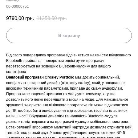
00-00000751
9790,00
грн.
11258,50
грн.
В корзину
Від свого попередника програвач відрізняється наявністю вбудованого
Bluetooth-приймача – поворотом однієї ручки програвач
перетворюється на зовнішню Bluetooth-колонку для вашого
смартфона.
Вініловий програвач Crosley Portfolio
має досить оригінальний,
спеціально зістарений дизайн (вінтажну валізу), який, у поєднанні з
високими технічними параметрами, припаде до смаку аудіофілам.
Програвач оснащений кришкою та має дуже невелику вагу, що
дозволить його легко переміщати з місця на місце. Для максимальної
зручності використання вінілового програвача він може підключатися
до ПК, щоб зробити оцифрування відтворюваних творів із пластинок
на інші носії. Вбудовані динаміки та наявність Bluetooth-модуля
дозволить відтворювати на програвачі музику з мобільного пристрою.
Встановлений виробником магнітний картридж дозволяє отримати цей
теплий аналоговий звук. У конструкції використовуються голки NP-5.