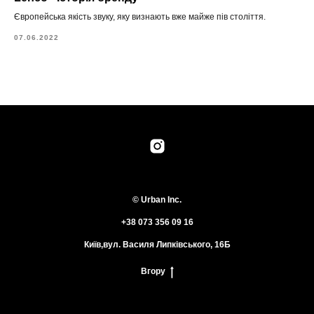
Європейська якість звуку, яку визнають вже майже пів століття.
07.06.2022
© Urban Inc.
+38 073 356 09 16
Київ,вул. Василя Липківського, 16Б
Вгору