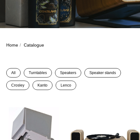
Home
/
Catalogue
All
Turntables
Speakers
Speaker stands
Crosley
Kanto
Lenco