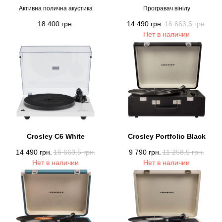
Активна полична акустика
Програвач вінілу
18 400
грн.
14 490
грн.
16 663,5
грн.
Нет в наличии
Crosley C6 White
Crosley Portfolio Black
14 490
грн.
16 663,5
грн.
9 790
грн.
11 258,5
грн.
Нет в наличии
Нет в наличии